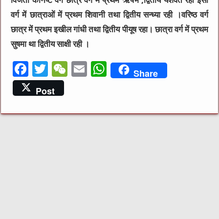
विजेता कनिष्ट वर्ग छात्र वर्ग में प्रथम ऋषभ ,द्वितीय यशवंत रहा इसी
वर्ग में छात्राओं में प्रथम शिवानी तथा द्वितीय सन्ध्या रही ।वरिष्ठ वर्ग
छात्र में प्रथम इखील गांधी तथा द्वितीय पीयूष रहा। छात्रा वर्ग में प्रथम
सुषमा था द्वितीय साक्षी रही ।
F
T
W
E
W
Share
a
w
e
m
h
Post
c
it
C
ai
at
e
te
h
l
s
b
r
at
A
o
p
o
p
k