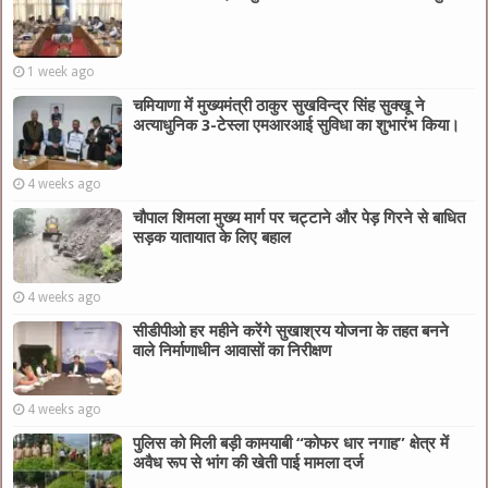
1 week ago
चमियाणा में मुख्यमंत्री ठाकुर सुखविन्द्र सिंह सुक्खू ने
अत्याधुनिक 3-टेस्ला एमआरआई सुविधा का शुभारंभ किया।
4 weeks ago
चौपाल शिमला मुख्य मार्ग पर चट्टाने और पेड़ गिरने से बाधित
सड़क यातायात के लिए बहाल
4 weeks ago
सीडीपीओ हर महीने करेंगे सुखाश्रय योजना के तहत बनने
वाले निर्माणाधीन आवासों का निरीक्षण
4 weeks ago
पुलिस को मिली बड़ी कामयाबी “कोफर धार नगाह” क्षेत्र में
अवैध रूप से भांग की खेती पाई मामला दर्ज