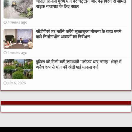
चौपाल शिमला मुख्य मार्ग पर चट्टाने और पेड़ गिरने से बाधित
सड़क यातायात के लिए बहाल
4 weeks ago
सीडीपीओ हर महीने करेंगे सुखाश्रय योजना के तहत बनने
वाले निर्माणाधीन आवासों का निरीक्षण
4 weeks ago
पुलिस को मिली बड़ी कामयाबी “कोफर धार नगाह” क्षेत्र में
अवैध रूप से भांग की खेती पाई मामला दर्ज
July 6, 2026