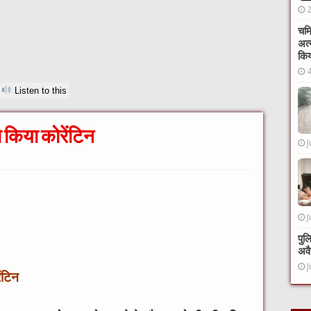
चमि
अत्
कि
Listen to this
 किया कोरेंटिन
J
J
पुल
अवै
J
ंटिन