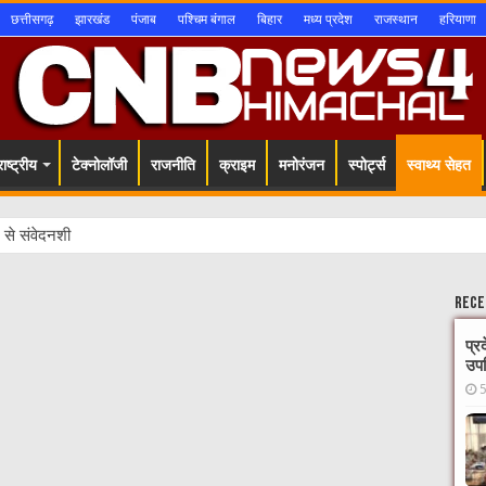
छत्तीसगढ़
झारखंड
पंजाब
पश्चिम बंगाल
बिहार
मध्य प्रदेश
राजस्थान
हरियाणा
ाष्ट्रीय
टेक्नोलॉजी
राजनीति
क्राइम
मनोरंजन
स्पोर्ट्स
स्वाथ्य सेहत
ि से संवेदनशील स्थानों को कर
Rece
प्र
उपस