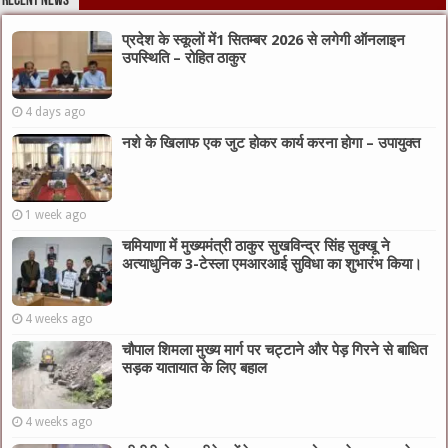
Recent News
प्रदेश के स्कूलों में1 सितम्बर 2026 से लगेगी ऑनलाइन
उपस्थिति – रोहित ठाकुर
4 days ago
नशे के खिलाफ एक जुट होकर कार्य करना होगा – उपायुक्त
1 week ago
चमियाणा में मुख्यमंत्री ठाकुर सुखविन्द्र सिंह सुक्खू ने
अत्याधुनिक 3-टेस्ला एमआरआई सुविधा का शुभारंभ किया।
4 weeks ago
चौपाल शिमला मुख्य मार्ग पर चट्टाने और पेड़ गिरने से बाधित
सड़क यातायात के लिए बहाल
4 weeks ago