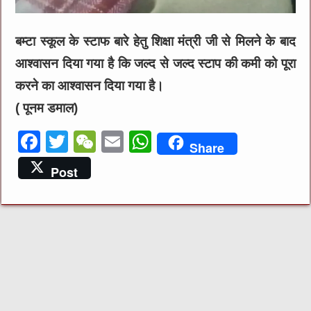
बम्टा स्कूल के स्टाफ बारे हेतु शिक्षा मंत्री जी से मिलने के बाद
आश्वासन दिया गया है कि जल्द से जल्द स्टाप की कमी को पूरा
करने का आश्वासन दिया गया है।
( पूनम डमाल)
F
T
W
E
W
Share
a
w
e
m
h
Post
c
it
C
ai
at
e
te
h
l
s
b
r
at
A
o
p
o
p
k