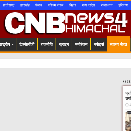
छत्तीसगढ़
झारखंड
पंजाब
पश्चिम बंगाल
बिहार
मध्य प्रदेश
राजस्थान
हरियाणा
ाष्ट्रीय
टेक्नोलॉजी
राजनीति
क्राइम
मनोरंजन
स्पोर्ट्स
स्वाथ्य सेहत
Rece
प्र
उपस