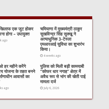
 खिलाफ एक जुट होकर
चमियाणा में मुख्यमंत्री ठाकुर
रना होगा – उपायुक्त
सुखविन्द्र सिंह सुक्खू ने
अत्याधुनिक 3-टेस्ला
k ago
एमआरआई सुविधा का शुभारंभ
किया।
4 weeks ago
 हर महीने करेंगे
पुलिस को मिली बड़ी कामयाबी
रय योजना के तहत बनने
“कोफर धार नगाह” क्षेत्र में
र्माणाधीन आवासों का
अवैध रूप से भांग की खेती पाई
मामला दर्ज
ks ago
July 6, 2026