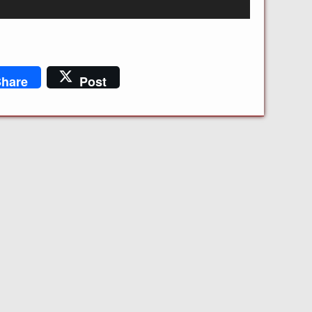
hare
Post