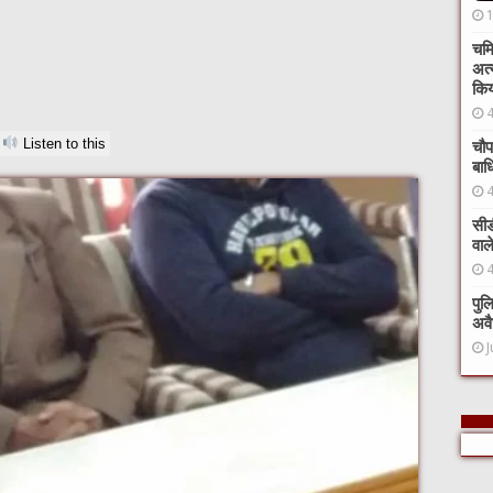
चमि
अत्
कि
Listen to this
चौप
बाध
सीड
वाल
पुल
अवै
J