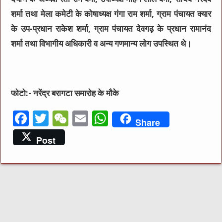
शर्मा तथा मेला कमेटी के कोषाध्यक्ष गंगा राम शर्मा, ग्राम पंचायत क्यार
के उप-प्रधान राकेश शर्मा, ग्राम पंचायत देवगढ़ के प्रधान रामानंद
शर्मा तथा विभागीय अधिकारी व अन्य गणमान्य लोग उपस्थित थे।
फोटो:- नरेंद्र बरागटा समारोह के मौके
F
T
W
E
W
Share
a
w
e
m
h
Post
c
it
C
ai
at
e
te
h
l
s
b
r
at
A
o
p
o
p