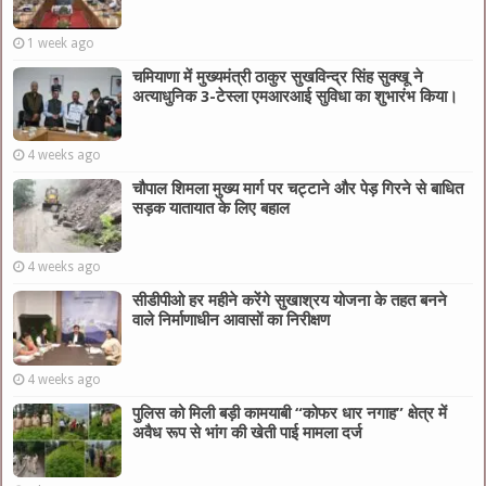
1 week ago
चमियाणा में मुख्यमंत्री ठाकुर सुखविन्द्र सिंह सुक्खू ने
अत्याधुनिक 3-टेस्ला एमआरआई सुविधा का शुभारंभ किया।
4 weeks ago
चौपाल शिमला मुख्य मार्ग पर चट्टाने और पेड़ गिरने से बाधित
सड़क यातायात के लिए बहाल
4 weeks ago
सीडीपीओ हर महीने करेंगे सुखाश्रय योजना के तहत बनने
वाले निर्माणाधीन आवासों का निरीक्षण
4 weeks ago
पुलिस को मिली बड़ी कामयाबी “कोफर धार नगाह” क्षेत्र में
अवैध रूप से भांग की खेती पाई मामला दर्ज