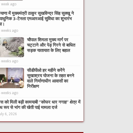
1 week ago
याणा में मुख्यमंत्री ठाकुर सुखविन्द्र सिंह सुक्खू ने
याधुनिक 3-टेस्ला एमआरआई सुविधा का शुभारंभ
या।
4 weeks ago
चौपाल शिमला मुख्य मार्ग पर
चट्टाने और पेड़ गिरने से बाधित
सड़क यातायात के लिए बहाल
4 weeks ago
सीडीपीओ हर महीने करेंगे
सुखाश्रय योजना के तहत बनने
वाले निर्माणाधीन आवासों का
निरीक्षण
4 weeks ago
िस को मिली बड़ी कामयाबी “कोफर धार नगाह” क्षेत्र में
ध रूप से भांग की खेती पाई मामला दर्ज
uly 6, 2026