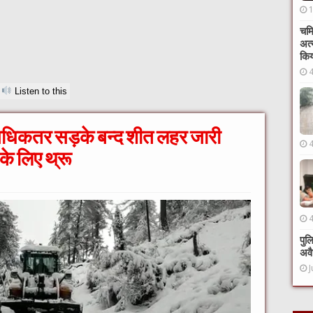
चमि
अत्
कि
Listen to this
े अधिकतर सड़के बन्द शीत लहर जारी
के लिए थ्रू
पुल
अवै
J