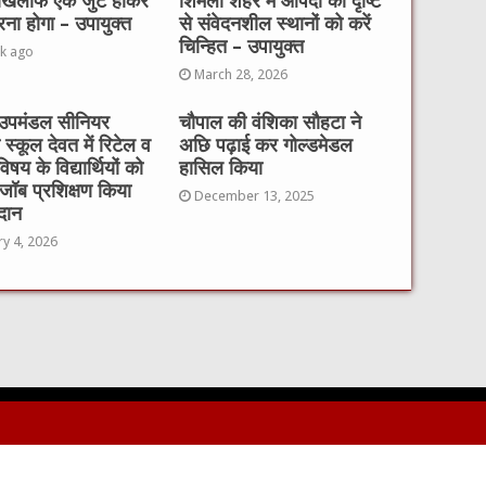
 खिलाफ एक जुट होकर
शिमला शहर में आपदा की दृष्टि
रना होगा – उपायुक्त
से संवेदनशील स्थानों को करें
चिन्हित – उपायुक्त
k ago
March 28, 2026
उपमंडल सीनियर
चौपाल की वंशिका सौहटा ने
ी स्कूल देवत में रिटेल व
अछि पढ़ाई कर गोल्डमेडल
विषय के विद्यार्थियों को
हासिल किया
ॉब प्रशिक्षण किया
December 13, 2025
दान
ry 4, 2026
Website 