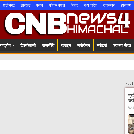
छत्तीसगढ़
झारखंड
पंजाब
पश्चिम बंगाल
बिहार
मध्य प्रदेश
राजस्थान
हरियाणा
ाष्ट्रीय
टेक्नोलॉजी
राजनीति
क्राइम
मनोरंजन
स्पोर्ट्स
स्वाथ्य सेहत
Rece
प्र
उपस