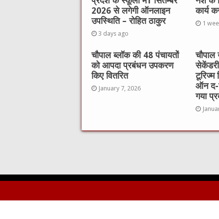
प्रदेश के स्कूलों में1 सितम्बर
नशे के
2026 से लगेगी ऑनलाइन
कार्य क
उपस्थिति – रोहित ठाकुर
1 wee
3 days ago
चौपाल ब्लॉक की 48 पंचायतों
चौपाल 
को आपदा प्रबंधन उपकरण
सेकेंडर
किए वितरित
टूरिज्म 
ऑन द-ज
January 7, 2026
गया प्र
Janua
© Copyright 2018, All Rights Reserved