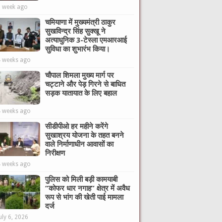
1 week ago
चमियाणा में मुख्यमंत्री ठाकुर
सुखविन्द्र सिंह सुक्खू ने
अत्याधुनिक 3-टेस्ला एमआरआई
सुविधा का शुभारंभ किया।
4 weeks ago
चौपाल शिमला मुख्य मार्ग पर
चट्टाने और पेड़ गिरने से बाधित
सड़क यातायात के लिए बहाल
4 weeks ago
सीडीपीओ हर महीने करेंगे
सुखाश्रय योजना के तहत बनने
वाले निर्माणाधीन आवासों का
निरीक्षण
4 weeks ago
पुलिस को मिली बड़ी कामयाबी
“कोफर धार नगाह” क्षेत्र में अवैध
रूप से भांग की खेती पाई मामला
दर्ज
uly 6, 2026