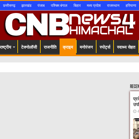
छत्तीसगढ़
झारखंड
पंजाब
पश्चिम बंगाल
बिहार
मध्य प्रदेश
राजस्थान
हरियाणा
ाष्ट्रीय
टेक्नोलॉजी
राजनीति
क्राइम
मनोरंजन
स्पोर्ट्स
स्वाथ्य सेहत
Rece
प्र
उपस