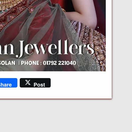
hare
Post