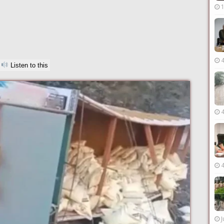
Listen to this
J