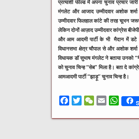
प्रत्याशी फील्ड में अपना चुनाव प्रचार जारी
मंगलेट और आजाद उम्मीदवार अशोक शर्मा के
उम्मीदवार फिलहाल कांटे की तरह चूभन जरूर पै
लेकिन दोनों आज़ाद उम्मीदवार कांग्रेस बीजेपी 
और आम आदमी पार्टी के भी मैदान में डटे र
विधानसभा क्षेत्र चौपाल से और अशोक शर्मा बल
विधायक डॉ सुभाष मंगलेट ने बताया उनको “ग
को चुनाव चिन्ह “सेब” मिला है। बता दे का
आमआदमी पार्टी “झाड़ू” चुनाव चिन्ह है।
F
T
W
E
W
S
a
w
e
m
h
c
it
C
ai
at
e
te
h
l
s