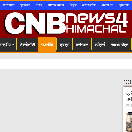
छत्तीसगढ़
झारखंड
पंजाब
पश्चिम बंगाल
बिहार
मध्य प्रदेश
राजस्थान
हरियाणा
ाष्ट्रीय
टेक्नोलॉजी
राजनीति
क्राइम
मनोरंजन
स्पोर्ट्स
स्वाथ्य सेहत
Rece
प्र
उपस