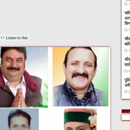
चमि
अत्
कि
Listen to this
चौप
बाध
सीड
वाल
पुल
अवै
J