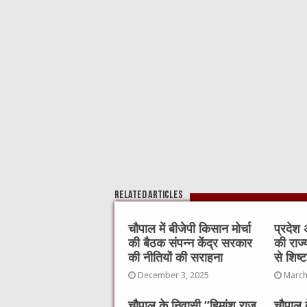
b
r
at
A
o
p
o
p
k
Related Articles
चौपाल में बीजेपी किसान मोर्चा
प्रदेश अ
की बैठक संपन्न केंद्र सरकार
की राज्
की नीतियों की सराहना
से शिष्ट
December 3, 2025
March
चौपाल के निवासी “हिमांशु राज
चौपाल क