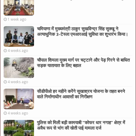
1 week ago
चमियाणा में मुख्यमंत्री ठाकुर सुखविन्द्र सिंह सुक्खू ने
अत्याधुनिक 3-टेस्ला एमआरआई सुविधा का शुभारंभ किया।
4 weeks ago
चौपाल शिमला मुख्य मार्ग पर चट्टाने और पेड़ गिरने से बाधित
सड़क यातायात के लिए बहाल
4 weeks ago
सीडीपीओ हर महीने करेंगे सुखाश्रय योजना के तहत बनने
वाले निर्माणाधीन आवासों का निरीक्षण
4 weeks ago
पुलिस को मिली बड़ी कामयाबी “कोफर धार नगाह” क्षेत्र में
अवैध रूप से भांग की खेती पाई मामला दर्ज