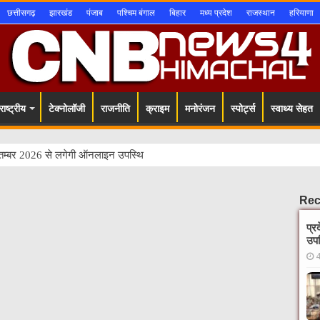
छत्तीसगढ़
झारखंड
पंजाब
पश्चिम बंगाल
बिहार
मध्य प्रदेश
राजस्थान
हरियाणा
ाष्ट्रीय
टेक्नोलॉजी
राजनीति
क्राइम
मनोरंजन
स्पोर्ट्स
स्वाथ्य सेहत
1 सितम्बर 2026 से लगेगी ऑनलाइन उपस्थिति – रोहित ठाक
Rec
प्र
उपस