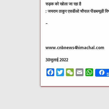
सड़क को खोला जा रहा है
: जयराम ठाकुर एसडीओ चौपाल पीडब्ल्यूडी वि
–
www.cnbnews4himachal.com
30जुलाई 2022
F
T
W
E
W
S
a
w
e
m
h
c
it
C
ai
at
e
te
h
l
s
b
r
at
A