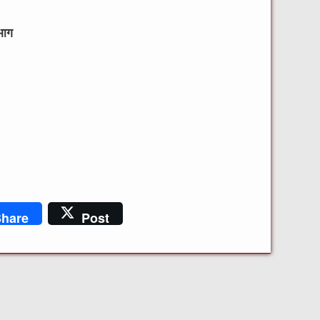
भाग
hare
Post