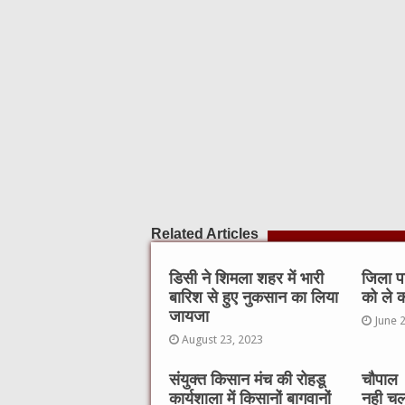
o
p
o
p
k
Related Articles
डिसी ने शिमला शहर में भारी
जिला पर
बारिश से हुए नुकसान का लिया
को ले क
जायजा
June 
August 23, 2023
संयुक्त किसान मंच की रोहडू
चौपाल 
कार्यशाला में किसानों बागवानों
नही चल