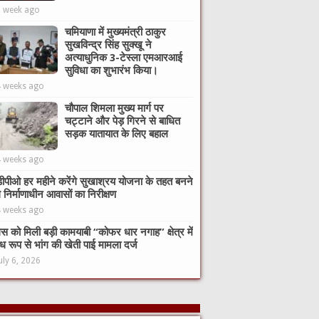
1 week ago
चमियाणा में मुख्यमंत्री ठाकुर
सुखविन्द्र सिंह सुक्खू ने
अत्याधुनिक 3-टेस्ला एमआरआई
सुविधा का शुभारंभ किया।
4 weeks ago
चौपाल शिमला मुख्य मार्ग पर
चट्टाने और पेड़ गिरने से बाधित
सड़क यातायात के लिए बहाल
4 weeks ago
ीपीओ हर महीने करेंगे सुखाश्रय योजना के तहत बनने
े निर्माणाधीन आवासों का निरीक्षण
4 weeks ago
िस को मिली बड़ी कामयाबी “कोफर धार नगाह” क्षेत्र में
ध रूप से भांग की खेती पाई मामला दर्ज
uly 6, 2026