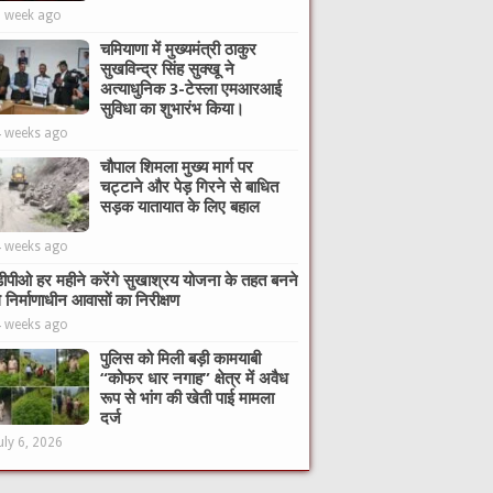
1 week ago
चमियाणा में मुख्यमंत्री ठाकुर
सुखविन्द्र सिंह सुक्खू ने
अत्याधुनिक 3-टेस्ला एमआरआई
सुविधा का शुभारंभ किया।
4 weeks ago
चौपाल शिमला मुख्य मार्ग पर
चट्टाने और पेड़ गिरने से बाधित
सड़क यातायात के लिए बहाल
4 weeks ago
ीपीओ हर महीने करेंगे सुखाश्रय योजना के तहत बनने
े निर्माणाधीन आवासों का निरीक्षण
4 weeks ago
पुलिस को मिली बड़ी कामयाबी
“कोफर धार नगाह” क्षेत्र में अवैध
रूप से भांग की खेती पाई मामला
दर्ज
uly 6, 2026