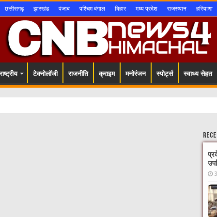
छत्तीसगढ़
झारखंड
पंजाब
पश्चिम बंगाल
बिहार
मध्य प्रदेश
राजस्थान
हरियाणा
ाष्ट्रीय
टेक्नोलॉजी
राजनीति
क्राइम
मनोरंजन
स्पोर्ट्स
स्वाथ्य सेहत
Rece
प्र
उपस