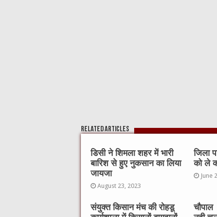
o
p
o
p
k
Related Articles
डिसी ने शिमला शहर में भारी
जिला पर
बारिश से हुए नुकसान का लिया
को ले क
जायजा
June 
August 23, 2023
संयुक्त किसान मंच की रोहडू
चौपाल 