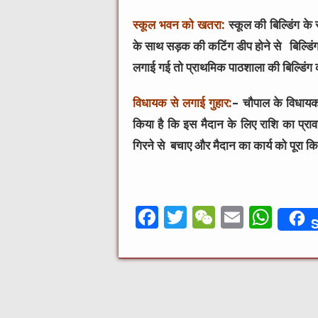
स्कूल भवन को खतरा:
स्कूल की बिल्डिंग के
के साथ सड़क की कटिंग डीप होने से बिल्डिंग
लगाई गई तो प्राथमिक पाठशाला की बिल्डिंग
विधायक से लगाई गुहार:
– चौपाल के विधायक 
किया है कि इस मैदान के लिए राशि का प्रा
गिरने से बचाए और मैदान का कार्य को पूरा 
F
T
W
E
W
S
a
w
e
m
h
c
it
C
ai
at
e
te
h
l
s
b
r
at
A