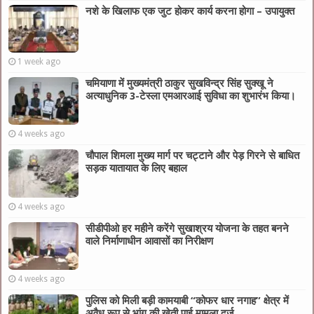
नशे के खिलाफ एक जुट होकर कार्य करना होगा – उपायुक्त
1 week ago
चमियाणा में मुख्यमंत्री ठाकुर सुखविन्द्र सिंह सुक्खू ने
अत्याधुनिक 3-टेस्ला एमआरआई सुविधा का शुभारंभ किया।
4 weeks ago
चौपाल शिमला मुख्य मार्ग पर चट्टाने और पेड़ गिरने से बाधित
सड़क यातायात के लिए बहाल
4 weeks ago
सीडीपीओ हर महीने करेंगे सुखाश्रय योजना के तहत बनने
वाले निर्माणाधीन आवासों का निरीक्षण
4 weeks ago
पुलिस को मिली बड़ी कामयाबी “कोफर धार नगाह” क्षेत्र में
अवैध रूप से भांग की खेती पाई मामला दर्ज