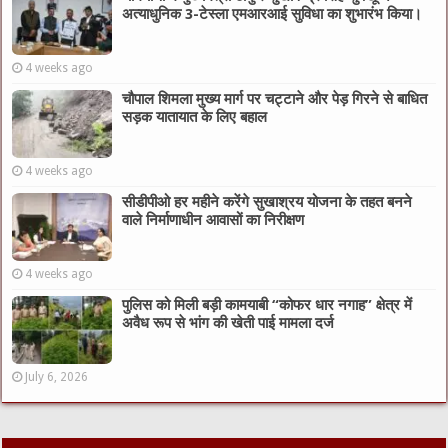
अत्याधुनिक 3-टेस्ला एमआरआई सुविधा का शुभारंभ किया।
4 weeks ago
चौपाल शिमला मुख्य मार्ग पर चट्टाने और पेड़ गिरने से बाधित
सड़क यातायात के लिए बहाल
4 weeks ago
सीडीपीओ हर महीने करेंगे सुखाश्रय योजना के तहत बनने
वाले निर्माणाधीन आवासों का निरीक्षण
4 weeks ago
पुलिस को मिली बड़ी कामयाबी “कोफर धार नगाह” क्षेत्र में
अवैध रूप से भांग की खेती पाई मामला दर्ज
July 6, 2026