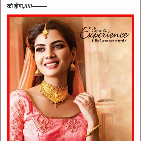
को होगा,/////——–