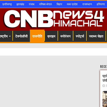
छत्तीसगढ़
झारखंड
पंजाब
पश्चिम बंगाल
बिहार
मध्य प्रदेश
राजस्थान
हरियाणा
ष्ट्रीय
टेक्नोलॉजी
राजनीति
क्राइम
मनोरंजन
स्पोर्ट्स
स्वाथ्य सेहत
Rece
प्र
उपस