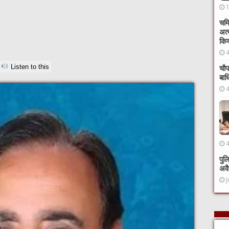
चमि
अत्
कि
Listen to this
चौप
बाध
पुल
अवै
J