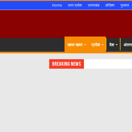
Home
उत्तर प्रदेश
उत्तराखंड
ओडिशा
गुजरात
खास खबर
प्रदेश
देश
अंतररा
Breaking News
शिमल