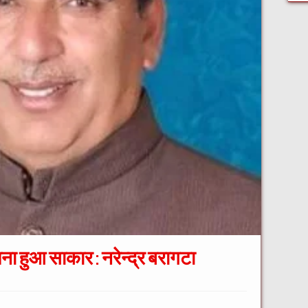
पना हुआ साकार : नरेन्द्र बरागटा