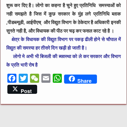
शुरू कर दिए है। लोगो का कहना है चुने हुए प्रतिनिधि समस्याओं को
नही समझते है जिस में कुछ सरकार के मुंह लगे प्रतिनिधि ब्लाक
,पीडब्ल्यूडी, आईपीएच् और विद्युत विभाग के ठेकेदार है अधिकारी इनकी
सुनते नही है, और विधायक की पीठ पर चढ़ कर फसल काट रहे है ।
क्षेत्र के विधायक की विद्युत विभाग पर पकड़ ढीली होने से चौपाल में
विद्युत की समस्या हर तीसरे दिन खड़ी हो जाती है।
लोगो मे अभी भी बिजली की ब्यवस्था को ले कर सरकार और विभाग
के प्रति भारी रोष है
F
T
W
E
W
Share
a
w
e
m
h
Post
c
it
C
ai
at
e
te
h
l
s
b
r
at
A
o
p