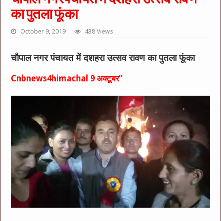
का पुतला फूंका
October 9, 2019
438 Views
चौपाल नगर पंचायत में दशहरा उत्सव रावण का पुतला फूंका
Cnbnews4himachal 9 अक्टूबर”