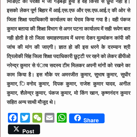
मिडिएट की परीक्षा में जो गड़बड़ी हुयी है वह किसी से छुपी नही है।
इसको लेकर पूर्ण बिहार में आई.एस.एफ और एस.एफ.आई.ए की ओर से
जिला शिक्षा पदाधिकारी कार्यालय का घेराव किया गया है। वही पंकज
कुमार बताया की शिक्षा विभाग से अगर पटना कार्यालय में सही रूपेण बात
नही होती हे तो जिला समाहरणालय में धरना देकर मुल्यांकन कांपी की
जांच की मांग की जाएगी। ज्ञात हो की इस धरने के दरम्यान श्री
त्रिलोकी सिंह जिला शिक्षा पदाधिकारी छुट्टी पर रहने को लेकर डीपीओ
नरेन्द्र कुमार से पंाच सदस्य टीम मिलकर अपनी मांगों को रखने का
काम किया है। इस मौके पर अमरजीत कुमार, सुभाष कुमार, सुधीर
कुमार, िवनोद कुमार, दिपक कुमार, राजेश कुमार यादव, अनील
कुमार, शैलेन्द्र कुमार, पंकज कुमार, मो किंग खान, कृष्णनंदन कुमार
सहित अन्य साथी मौजूद थे।
F
T
W
E
W
Share
a
w
e
m
h
Post