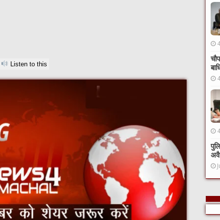
चौप
Listen to this
बाध
पुल
अवै
J