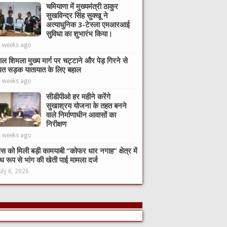
चमियाणा में मुख्यमंत्री ठाकुर
सुखविन्द्र सिंह सुक्खू ने
अत्याधुनिक 3-टेस्ला एमआरआई
सुविधा का शुभारंभ किया।
4 weeks ago
ाल शिमला मुख्य मार्ग पर चट्टाने और पेड़ गिरने से
ित सड़क यातायात के लिए बहाल
4 weeks ago
सीडीपीओ हर महीने करेंगे
सुखाश्रय योजना के तहत बनने
वाले निर्माणाधीन आवासों का
निरीक्षण
4 weeks ago
िस को मिली बड़ी कामयाबी “कोफर धार नगाह” क्षेत्र में
ध रूप से भांग की खेती पाई मामला दर्ज
uly 6, 2026