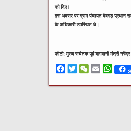
को दिए।
इस अवसर पर ग्राम पंचायत देवगढ़ प्रधान रामा न
के अधिकारी उपस्थित थे।
फोटो: मुख्य सचेतक पूर्व बागवानी मंत्री नरेंद
F
T
W
E
W
S
a
w
e
m
h
c
it
C
ai
at
e
te
h
l
s
b
r
at
A
o
p
o
p