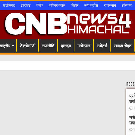
छत्तीसगढ़
झारखंड
पंजाब
पश्चिम बंगाल
बिहार
मध्य प्रदेश
राजस्थान
हरियाणा
ाष्ट्रीय
टेक्नोलॉजी
राजनीति
क्राइम
मनोरंजन
स्पोर्ट्स
स्वाथ्य सेहत
Rece
प्र
उपस
नशे
उपा