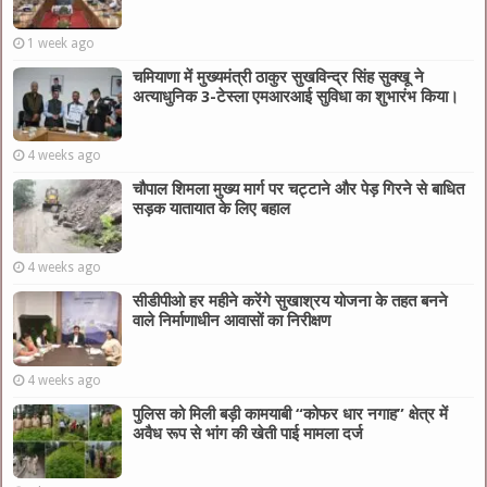
1 week ago
चमियाणा में मुख्यमंत्री ठाकुर सुखविन्द्र सिंह सुक्खू ने
अत्याधुनिक 3-टेस्ला एमआरआई सुविधा का शुभारंभ किया।
4 weeks ago
चौपाल शिमला मुख्य मार्ग पर चट्टाने और पेड़ गिरने से बाधित
सड़क यातायात के लिए बहाल
4 weeks ago
सीडीपीओ हर महीने करेंगे सुखाश्रय योजना के तहत बनने
वाले निर्माणाधीन आवासों का निरीक्षण
4 weeks ago
पुलिस को मिली बड़ी कामयाबी “कोफर धार नगाह” क्षेत्र में
अवैध रूप से भांग की खेती पाई मामला दर्ज