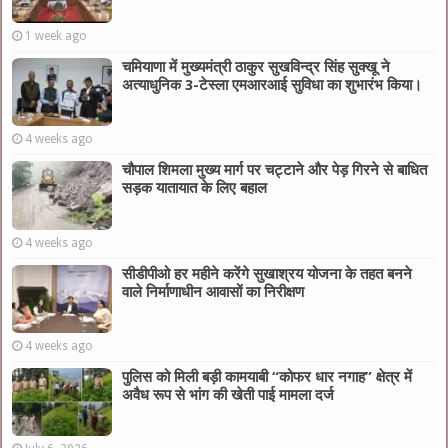
1 week ago
चमियाणा में मुख्यमंत्री ठाकुर सुखविन्द्र सिंह सुक्खू ने
अत्याधुनिक 3-टेस्ला एमआरआई सुविधा का शुभारंभ किया।
4 weeks ago
चौपाल शिमला मुख्य मार्ग पर चट्टाने और पेड़ गिरने से बाधित
सड़क यातायात के लिए बहाल
4 weeks ago
सीडीपीओ हर महीने करेंगे सुखाश्रय योजना के तहत बनने
वाले निर्माणाधीन आवासों का निरीक्षण
4 weeks ago
पुलिस को मिली बड़ी कामयाबी “कोफर धार नगाह” क्षेत्र में
अवैध रूप से भांग की खेती पाई मामला दर्ज