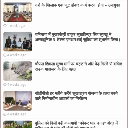
नशे के खिलाफ एक जुट होकर कार्य करना होगा – उपायुक्त
1 week ago
चमियाणा में मुख्यमंत्री ठाकुर सुखविन्द्र सिंह सुक्खू ने
अत्याधुनिक 3-टेस्ला एमआरआई सुविधा का शुभारंभ किया।
4 weeks ago
चौपाल शिमला मुख्य मार्ग पर चट्टाने और पेड़ गिरने से बाधित
सड़क यातायात के लिए बहाल
4 weeks ago
सीडीपीओ हर महीने करेंगे सुखाश्रय योजना के तहत बनने
वाले निर्माणाधीन आवासों का निरीक्षण
4 weeks ago
पुलिस को मिली बड़ी कामयाबी “कोफर धार नगाह” क्षेत्र में